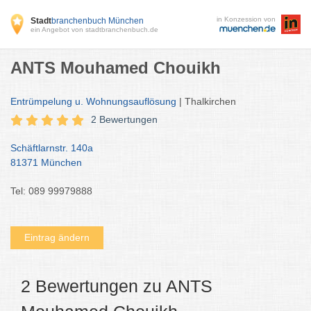
in Konzession von
Stadt
branchenbuch München
ein Angebot von stadtbranchenbuch.de
ANTS Mouhamed Chouikh
Entrümpelung u. Wohnungsauflösung
| Thalkirchen
2 Bewertungen
Schäftlarnstr. 140a
81371 München
Tel: 089 99979888
Eintrag ändern
2 Bewertungen zu ANTS