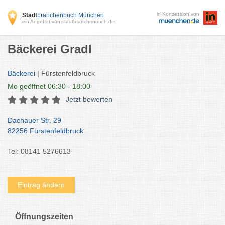
in Konzession von
Stadt
branchenbuch München
ein Angebot von stadtbranchenbuch.de
Bäckerei Gradl
Bäckerei
| Fürstenfeldbruck
Mo
geöffnet 06:30 - 18:00
Jetzt bewerten
Dachauer Str. 29
82256 Fürstenfeldbruck
Tel: 08141 5276613
Eintrag ändern
Öffnungszeiten