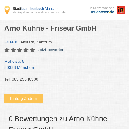
in Konzession von
Stadt
branchenbuch München
ein Angebot von stadtbranchenbuch.de
Arno Kühne - Friseur GmbH
Friseur
| Altstadt, Zentrum
Jetzt bewerten
Maffeistr. 5
80333 München
Tel: 089 25540900
Eintrag ändern
0 Bewertungen zu Arno Kühne -