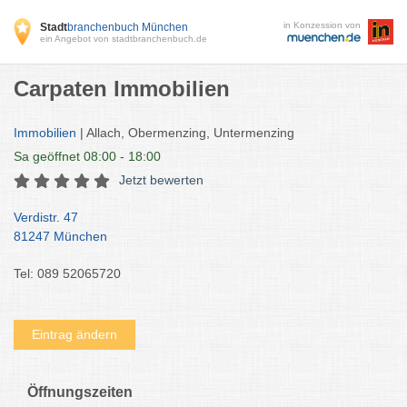
in Konzession von
Stadt
branchenbuch München
ein Angebot von stadtbranchenbuch.de
Carpaten Immobilien
Immobilien
| Allach, Obermenzing, Untermenzing
Sa
geöffnet 08:00 - 18:00
Jetzt bewerten
Verdistr. 47
81247 München
Tel: 089 52065720
Eintrag ändern
Öffnungszeiten