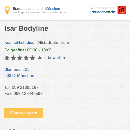
in Konzession von
Stadt
branchenbuch München
ein Angebot von stadtbranchenbuch.de
Isar Bodyline
Kosmetikstudios
| Altstadt, Zentrum
Do
geöffnet 09:00 - 18:00
Jetzt bewerten
Blumenstr. 23
80331 München
Tel: 089 21895167
Fax: 089 123445599
Eintrag ändern