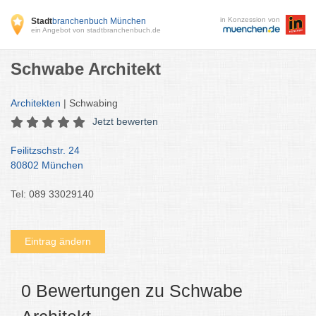
in Konzession von
Stadt
branchenbuch München
ein Angebot von stadtbranchenbuch.de
Schwabe Architekt
Architekten
| Schwabing
Jetzt bewerten
Feilitzschstr. 24
80802 München
Tel: 089 33029140
Eintrag ändern
0 Bewertungen zu Schwabe