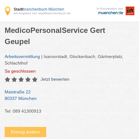
in Konzession von
Stadt
branchenbuch München
ein Angebot von stadtbranchenbuch.de
MedicoPersonalService Gert
Geupel
Arbeitsvermittlung
| Isarvorstadt, Glockenbach, Gärtnerplatz,
Schlachthof
Sa
geschlossen
Jetzt bewerten
Maistraße 22
80337 München
Tel: 089 41300913
Eintrag ändern