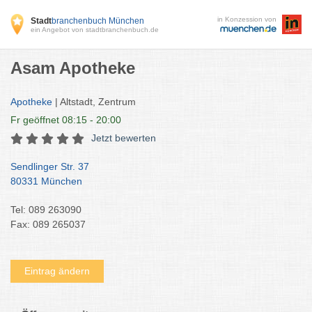
in Konzession von
Stadt
branchenbuch München
ein Angebot von stadtbranchenbuch.de
Asam Apotheke
Apotheke
| Altstadt, Zentrum
Fr
geöffnet 08:15 - 20:00
Jetzt bewerten
Sendlinger Str. 37
80331 München
Tel: 089 263090
Fax: 089 265037
Eintrag ändern