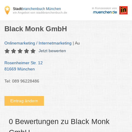
in Konzession von
Stadt
branchenbuch München
ein Angebot von stadtbranchenbuch.de
Black Monk GmbH
Onlinemarketing / Internetmarketing
| Au
Jetzt bewerten
Rosenheimer Str. 12
81669 München
Tel: 089 96228486
Eintrag ändern
0 Bewertungen zu Black Monk