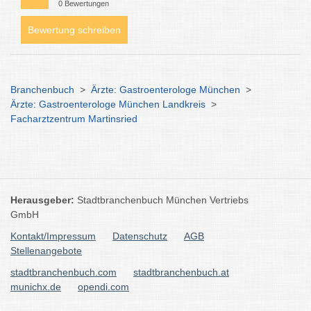
0 Bewertungen
Bewertung schreiben
Branchenbuch
>
Ärzte: Gastroenterologe München
>
Ärzte: Gastroenterologe München Landkreis
>
Facharztzentrum Martinsried
Herausgeber:
Stadtbranchenbuch München Vertriebs
GmbH
Kontakt/Impressum
Datenschutz
AGB
Stellenangebote
stadtbranchenbuch.com
stadtbranchenbuch.at
munichx.de
opendi.com