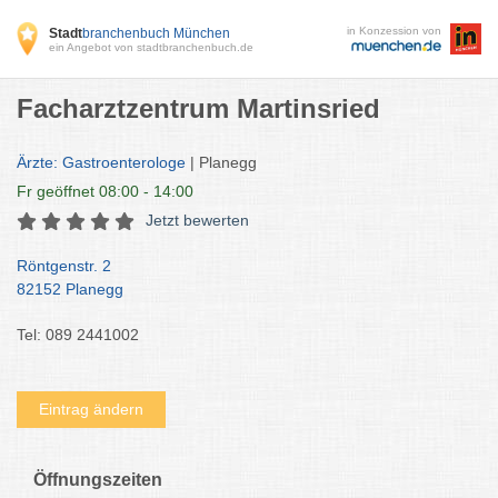
in Konzession von
Stadt
branchenbuch München
ein Angebot von stadtbranchenbuch.de
Facharztzentrum Martinsried
Ärzte: Gastroenterologe
| Planegg
Fr
geöffnet 08:00 - 14:00
Jetzt bewerten
Röntgenstr. 2
82152 Planegg
Tel: 089 2441002
Eintrag ändern
Öffnungszeiten