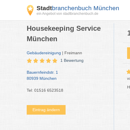
Stadt
branchenbuch München
ein Angebot von stadtbranchenbuch.de
Housekeeping Service
München
Gebäudereinigung
| Freimann
1 Bewertung
Bauernfeindstr. 1
80939 München
v
H
Tel: 01516 6523518
Eintrag ändern