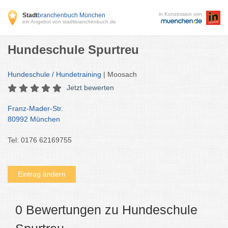
in Konzession von
Stadt
branchenbuch München
ein Angebot von stadtbranchenbuch.de
Hundeschule Spurtreu
Hundeschule / Hundetraining
| Moosach
Jetzt bewerten
Franz-Mader-Str.
80992 München
Tel: 0176 62169755
Eintrag ändern
0 Bewertungen zu Hundeschule