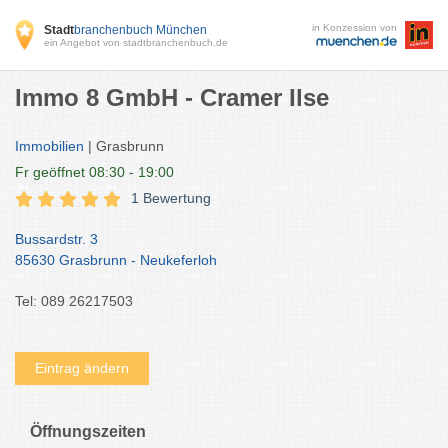
in Konzession von
Stadt
branchenbuch München
ein Angebot von stadtbranchenbuch.de
Immo 8 GmbH - Cramer Ilse
Immobilien
| Grasbrunn
Fr
geöffnet 08:30 - 19:00
1 Bewertung
Bussardstr. 3
85630 Grasbrunn - Neukeferloh
Tel: 089 26217503
Eintrag ändern
Öffnungszeiten