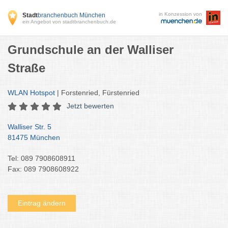
in Konzession von
Stadt
branchenbuch München
ein Angebot von stadtbranchenbuch.de
Grundschule an der Walliser
Straße
WLAN Hotspot
| Forstenried, Fürstenried
Jetzt bewerten
Walliser Str. 5
81475 München
Tel: 089 7908608911
Fax: 089 7908608922
Eintrag ändern