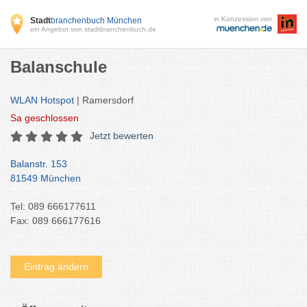
in Konzession von
Stadt
branchenbuch München
ein Angebot von stadtbranchenbuch.de
Balanschule
WLAN Hotspot
| Ramersdorf
Sa
geschlossen
Jetzt bewerten
Balanstr. 153
81549 München
Tel: 089 666177611
Fax: 089 666177616
Eintrag ändern