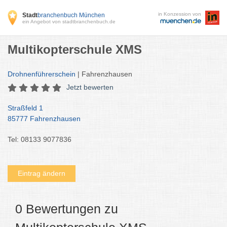
in Konzession von
Stadt
branchenbuch München
ein Angebot von stadtbranchenbuch.de
Multikopterschule XMS
Drohnenführerschein
| Fahrenzhausen
Jetzt bewerten
Straßfeld 1
85777 Fahrenzhausen
Tel: 08133 9077836
Eintrag ändern
0 Bewertungen zu