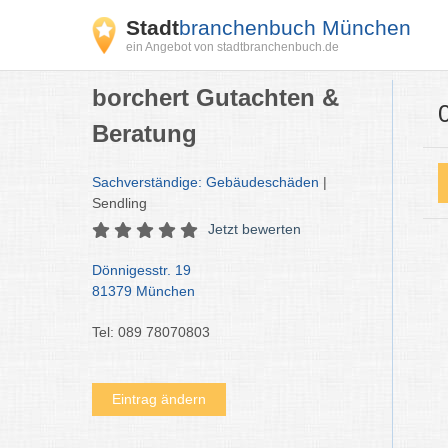
Stadt
branchenbuch München
ein Angebot von stadtbranchenbuch.de
borchert Gutachten &
Beratung
Sachverständige: Gebäudeschäden
|
Sendling
Jetzt bewerten
Dönnigesstr. 19
81379 München
Tel: 089 78070803
Eintrag ändern