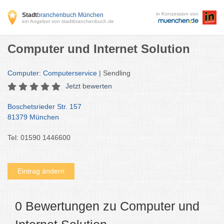
in Konzession von
Stadt
branchenbuch München
ein Angebot von stadtbranchenbuch.de
Computer und Internet Solution
Computer: Computerservice
| Sendling
Jetzt bewerten
Boschetsrieder Str. 157
81379 München
Tel: 01590 1446600
Eintrag ändern
0 Bewertungen zu Computer und