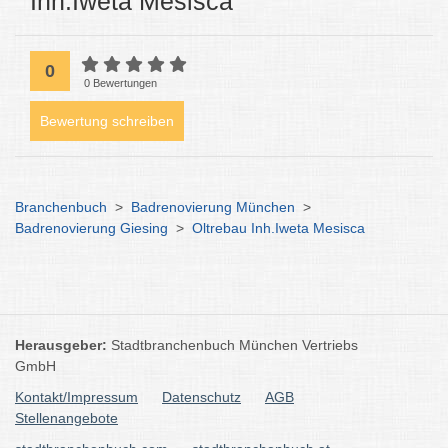
Inh.Iweta Mesisca
0
0 Bewertungen
Bewertung schreiben
Branchenbuch
>
Badrenovierung München
>
Badrenovierung Giesing
>
Oltrebau Inh.Iweta Mesisca
Herausgeber:
Stadtbranchenbuch München Vertriebs
GmbH
Kontakt/Impressum
Datenschutz
AGB
Stellenangebote