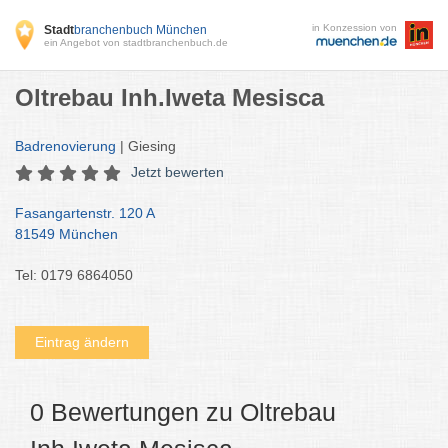
in Konzession von
Stadt
branchenbuch München
ein Angebot von stadtbranchenbuch.de
Oltrebau Inh.Iweta Mesisca
Badrenovierung
| Giesing
Jetzt bewerten
Fasangartenstr. 120 A
81549 München
Tel: 0179 6864050
Eintrag ändern
0 Bewertungen zu Oltrebau