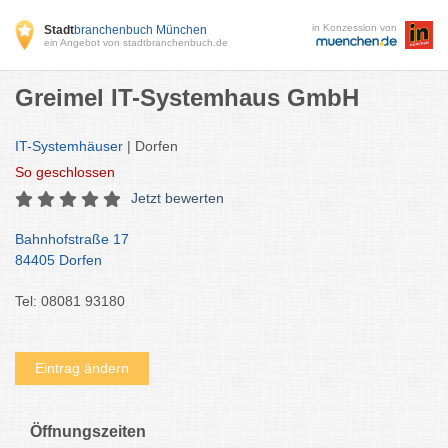
in Konzession von
Stadt
branchenbuch München
ein Angebot von stadtbranchenbuch.de
Greimel IT-Systemhaus GmbH
IT-Systemhäuser
| Dorfen
So
geschlossen
Jetzt bewerten
Bahnhofstraße 17
84405 Dorfen
Tel: 08081 93180
Eintrag ändern
Öffnungszeiten