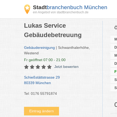
Stadt
branchenbuch München
ein Angebot von stadtbranchenbuch.de
Lukas Service
Ö
Gebäudebetreuung
D
Gebäudereinigung
| Schwanthalerhöhe,
Westend
M
Fr
geöffnet 07:00 - 21:00
D
Jetzt bewerten
F
Schießstättstrasse 29
S
80339 München
S
Tel: 0176 55791874
Eintrag ändern