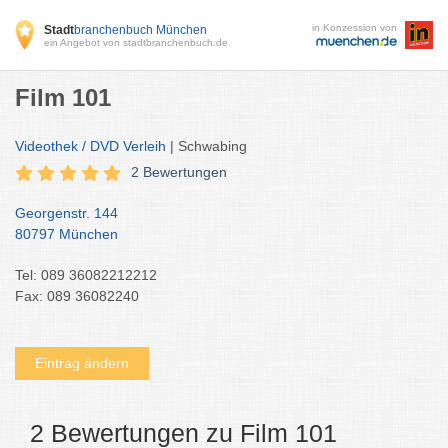
in Konzession von
Stadt
branchenbuch München
ein Angebot von stadtbranchenbuch.de
Film 101
Videothek / DVD Verleih
| Schwabing
2 Bewertungen
Georgenstr. 144
80797 München
Tel: 089 36082212212
Fax: 089 36082240
Eintrag ändern
2 Bewertungen zu Film 101