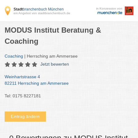
in Konzession von
Stadt
branchenbuch München
ein Angebot von stadtbranchenbuch.de
MODUS Institut Beratung &
Coaching
Coaching
| Herrsching am Ammersee
Jetzt bewerten
Weinhartstrasse 4
82211 Herrsching am Ammersee
Tel: 0175 8227181
Eintrag ändern