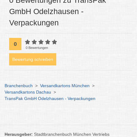
0 Bewertungen zu TransPak
GmbH Odelzhausen -
Verpackungen
0
0 Bewertungen
Bewertung schreiben
Branchenbuch
>
Versandkartons München
>
Versandkartons Dachau
>
TransPak GmbH Odelzhausen - Verpackungen
Herausgeber:
Stadtbranchenbuch München Vertriebs