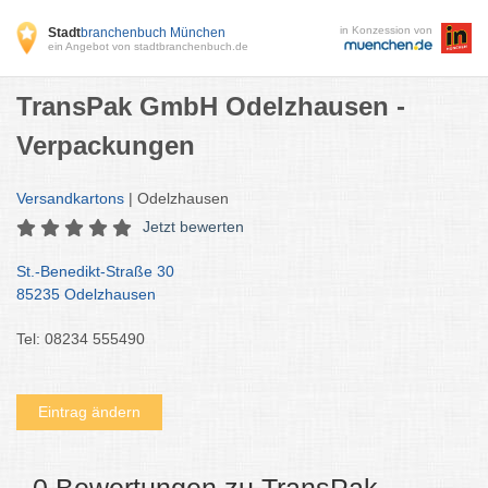
in Konzession von
Stadt
branchenbuch München
ein Angebot von stadtbranchenbuch.de
TransPak GmbH Odelzhausen -
Verpackungen
Versandkartons
| Odelzhausen
Jetzt bewerten
St.-Benedikt-Straße 30
85235 Odelzhausen
Tel: 08234 555490
Eintrag ändern