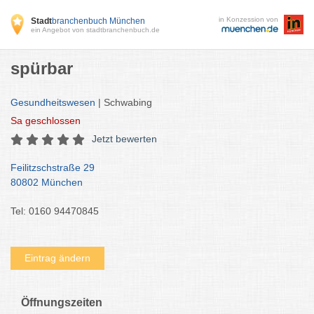
in Konzession von
Stadt
branchenbuch München
ein Angebot von stadtbranchenbuch.de
spürbar
Gesundheitswesen
| Schwabing
Sa
geschlossen
Jetzt bewerten
Feilitzschstraße 29
80802 München
Tel: 0160 94470845
Eintrag ändern
Öffnungszeiten