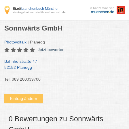
in Konzession von
Stadt
branchenbuch München
ein Angebot von stadtbranchenbuch.de
Sonnwärts GmbH
Photovoltaik
| Planegg
Jetzt bewerten
Bahnhofstraße 47
82152 Planegg
Tel: 089 200039700
Eintrag ändern
0 Bewertungen zu Sonnwärts