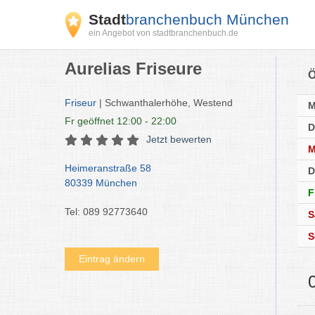
Stadt
branchenbuch München
ein Angebot von stadtbranchenbuch.de
Aurelias Friseure
Ö
Friseur
| Schwanthalerhöhe, Westend
Fr
geöffnet 12:00 - 22:00
D
Jetzt bewerten
M
Heimeranstraße 58
D
80339 München
F
Tel: 089 92773640
S
S
Eintrag ändern