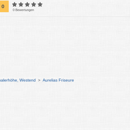
0
0 Bewertungen
halerhöhe, Westend
>
Aurelias Friseure