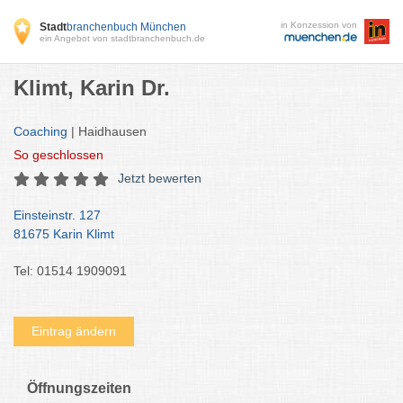
in Konzession von
Stadt
branchenbuch München
ein Angebot von stadtbranchenbuch.de
Klimt, Karin Dr.
Coaching
| Haidhausen
So
geschlossen
Jetzt bewerten
Einsteinstr. 127
81675 Karin Klimt
Tel: 01514 1909091
Eintrag ändern
Öffnungszeiten