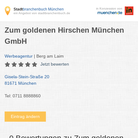
in Konzession von
Stadt
branchenbuch München
ein Angebot von stadtbranchenbuch.de
Zum goldenen Hirschen München
GmbH
Werbeagentur
| Berg am Laim
Jetzt bewerten
Gisela-Stein-Straße 20
81671 München
Tel: 0711 8888860
Eintrag ändern