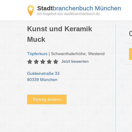
Stadt
branchenbuch München
ein Angebot von stadtbranchenbuch.de
Kunst und Keramik
Muck
Töpferkurs
| Schwanthalerhöhe, Westend
Jetzt bewerten
Guldeinstraße 33
80339 München
Eintrag ändern