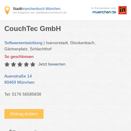
in Konzession von
Stadt
branchenbuch München
ein Angebot von stadtbranchenbuch.de
CouchTec GmbH
Softwareentwicklung
| Isarvorstadt, Glockenbach,
Gärtnerplatz, Schlachthof
So
geschlossen
Jetzt bewerten
Auenstraße 14
80469 München
Tel: 0176 56585838
Eintrag ändern