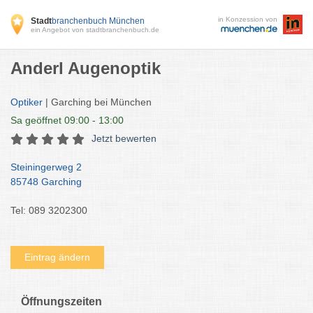
in Konzession von
Stadt
branchenbuch München
ein Angebot von stadtbranchenbuch.de
Anderl Augenoptik
Optiker
| Garching bei München
Sa
geöffnet 09:00 - 13:00
Jetzt bewerten
Steiningerweg 2
85748 Garching
Tel: 089 3202300
Eintrag ändern
Öffnungszeiten