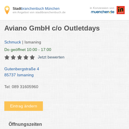
in Konzession von
Stadt
branchenbuch München
ein Angebot von stadtbranchenbuch.de
Aviano GmbH c/o Outletdays
Schmuck
| Ismaning
Do
geöffnet 10:00 - 17:00
Jetzt bewerten
Gutenbergstraße 4
85737 Ismaning
Tel: 089 31605960
Eintrag ändern
Öffnungszeiten