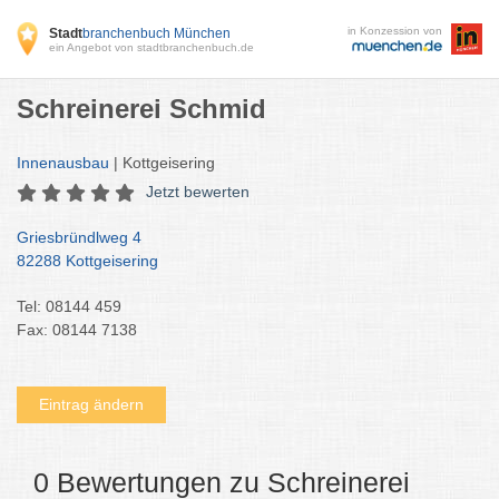
in Konzession von
Stadt
branchenbuch München
ein Angebot von stadtbranchenbuch.de
Schreinerei Schmid
Innenausbau
| Kottgeisering
Jetzt bewerten
Griesbründlweg 4
82288 Kottgeisering
Tel: 08144 459
Fax: 08144 7138
Eintrag ändern
0 Bewertungen zu Schreinerei