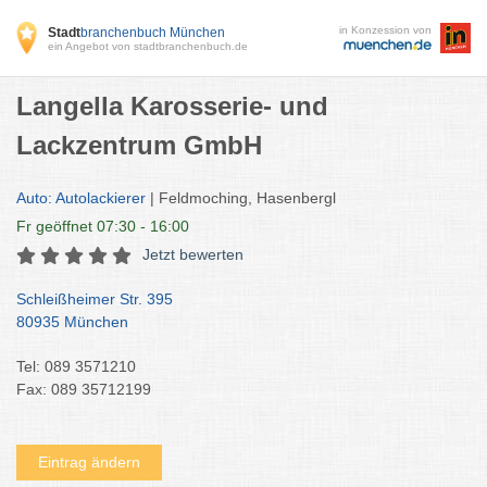
in Konzession von
Stadt
branchenbuch München
ein Angebot von stadtbranchenbuch.de
Langella Karosserie- und
Lackzentrum GmbH
Auto: Autolackierer
| Feldmoching, Hasenbergl
Fr
geöffnet 07:30 - 16:00
Jetzt bewerten
Schleißheimer Str. 395
80935 München
Tel: 089 3571210
Fax: 089 35712199
Eintrag ändern