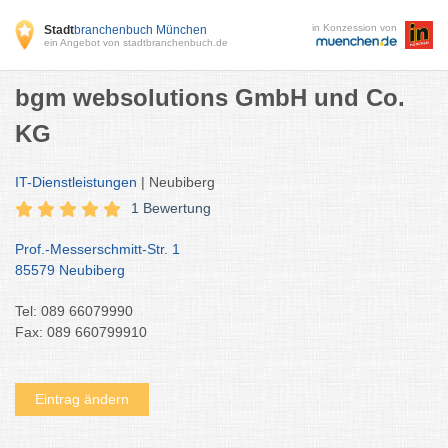
in Konzession von
Stadt
branchenbuch München
ein Angebot von stadtbranchenbuch.de
bgm websolutions GmbH und Co.
KG
IT-Dienstleistungen
| Neubiberg
1 Bewertung
Prof.-Messerschmitt-Str. 1
85579 Neubiberg
Tel: 089 66079990
Fax: 089 660799910
Eintrag ändern