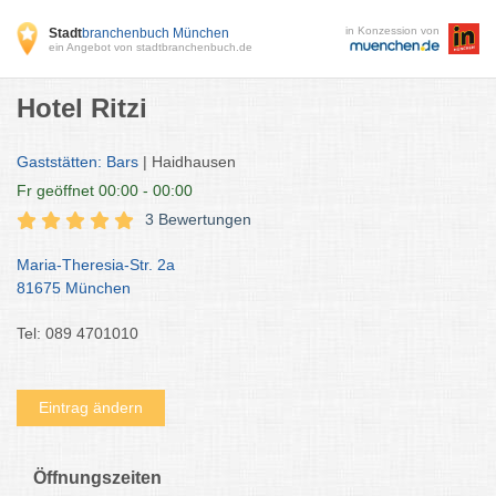
in Konzession von
Stadt
branchenbuch München
ein Angebot von stadtbranchenbuch.de
Hotel Ritzi
Gaststätten: Bars
| Haidhausen
Fr
geöffnet 00:00 - 00:00
3 Bewertungen
Maria-Theresia-Str. 2a
81675 München
Tel: 089 4701010
Eintrag ändern
Öffnungszeiten