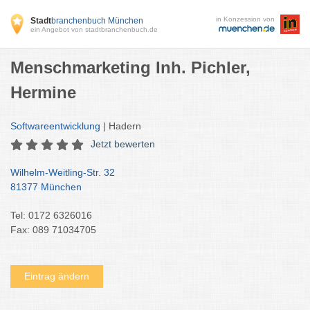
in Konzession von
Stadt
branchenbuch München
ein Angebot von stadtbranchenbuch.de
Menschmarketing Inh. Pichler,
Hermine
Softwareentwicklung
| Hadern
Jetzt bewerten
Wilhelm-Weitling-Str. 32
81377 München
Tel: 0172 6326016
Fax: 089 71034705
Eintrag ändern