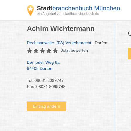
Stadt
branchenbuch München
ein Angebot von stadtbranchenbuch.de
Achim Wichtermann
Rechtsanwälte: (FA) Verkehrsrecht
| Dorfen
Jetzt bewerten
Bernöder Weg 8a
84405 Dorfen
Tel: 08081 8099747
Fax: 08081 8099748
Eintrag ändern