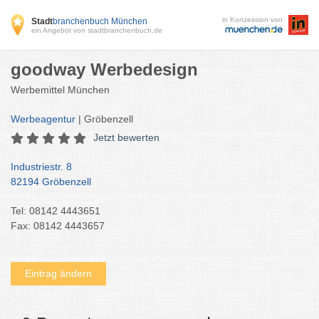
in Konzession von
Stadt
branchenbuch München
ein Angebot von stadtbranchenbuch.de
goodway Werbedesign
Werbemittel München
Werbeagentur
| Gröbenzell
Jetzt bewerten
Industriestr. 8
82194 Gröbenzell
Tel: 08142 4443651
Fax: 08142 4443657
Eintrag ändern