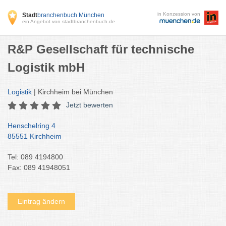
in Konzession von
Stadt
branchenbuch München
ein Angebot von stadtbranchenbuch.de
R&P Gesellschaft für technische
Logistik mbH
Logistik
| Kirchheim bei München
Jetzt bewerten
Henschelring 4
85551 Kirchheim
Tel: 089 4194800
Fax: 089 41948051
Eintrag ändern