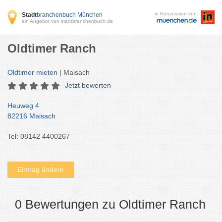
in Konzession von
Stadt
branchenbuch München
ein Angebot von stadtbranchenbuch.de
Oldtimer Ranch
Oldtimer mieten
| Maisach
Jetzt bewerten
Heuweg 4
82216 Maisach
Tel: 08142 4400267
Eintrag ändern
0 Bewertungen zu Oldtimer Ranch