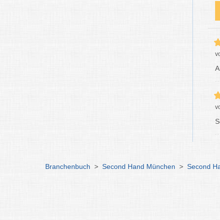
v
A
v
S
Branchenbuch
>
Second Hand München
>
Second Ha