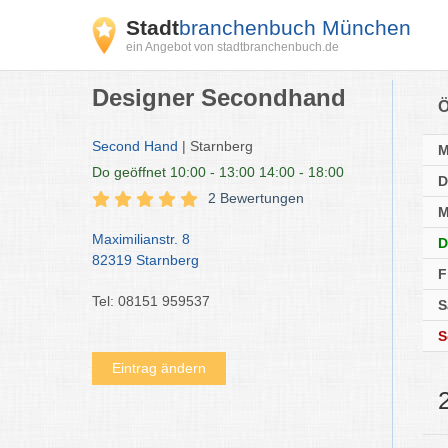
Stadt
branchenbuch München
ein Angebot von stadtbranchenbuch.de
Designer Secondhand
Ö
Second Hand
| Starnberg
Do
geöffnet 10:00 - 13:00 14:00 - 18:00
D
2 Bewertungen
M
Maximilianstr. 8
D
82319 Starnberg
F
Tel: 08151 959537
S
S
Eintrag ändern