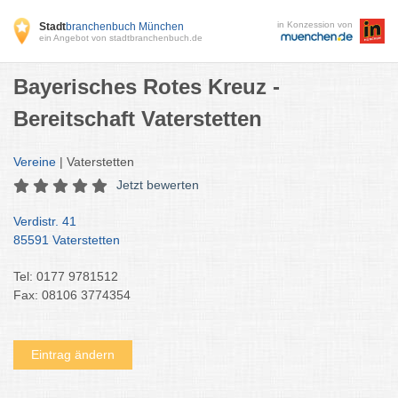
in Konzession von
Stadt
branchenbuch München
ein Angebot von stadtbranchenbuch.de
Bayerisches Rotes Kreuz -
Bereitschaft Vaterstetten
Vereine
| Vaterstetten
Jetzt bewerten
Verdistr. 41
85591 Vaterstetten
Tel: 0177 9781512
Fax: 08106 3774354
Eintrag ändern