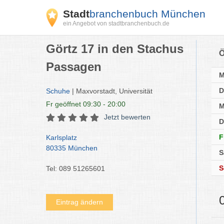
Stadt
branchenbuch München
ein Angebot von stadtbranchenbuch.de
Görtz 17 in den Stachus
Ö
Passagen
D
Schuhe
| Maxvorstadt, Universität
Fr
geöffnet 09:30 - 20:00
M
Jetzt bewerten
D
F
Karlsplatz
80335 München
S
S
Tel: 089 51265601
Eintrag ändern