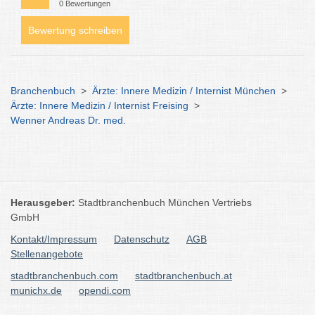
0 Bewertungen
Bewertung schreiben
Branchenbuch
>
Ärzte: Innere Medizin / Internist München
>
Ärzte: Innere Medizin / Internist Freising
>
Wenner Andreas Dr. med.
Herausgeber:
Stadtbranchenbuch München Vertriebs
GmbH
Kontakt/Impressum
Datenschutz
AGB
Stellenangebote
stadtbranchenbuch.com
stadtbranchenbuch.at
munichx.de
opendi.com