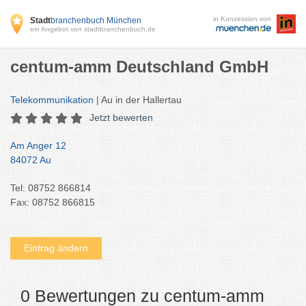
in Konzession von
Stadt
branchenbuch München
ein Angebot von stadtbranchenbuch.de
centum-amm Deutschland GmbH
Telekommunikation
| Au in der Hallertau
Jetzt bewerten
Am Anger 12
84072 Au
Tel: 08752 866814
Fax: 08752 866815
Eintrag ändern
0 Bewertungen zu centum-amm