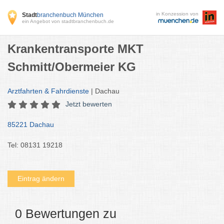
in Konzession von
Stadt
branchenbuch München
ein Angebot von stadtbranchenbuch.de
Krankentransporte MKT
Schmitt/Obermeier KG
Arztfahrten & Fahrdienste
| Dachau
Jetzt bewerten
85221 Dachau
Tel: 08131 19218
Eintrag ändern
0 Bewertungen zu