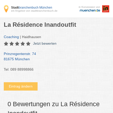
in Konzession von
Stadt
branchenbuch München
ein Angebot von stadtbranchenbuch.de
La Résidence Inandoutfit
Coaching
| Haidhausen
Jetzt bewerten
Prinzregentenstr. 74
81675 München
Tel: 089 88998866
Eintrag ändern
0 Bewertungen zu La Résidence