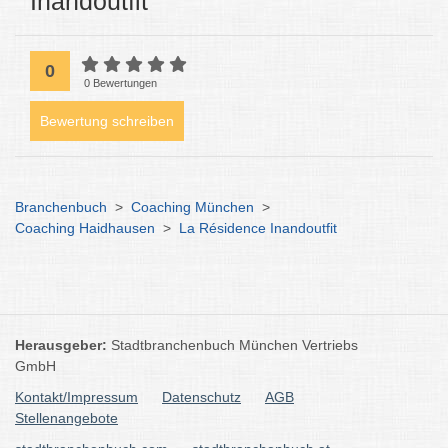
Inandoutfit
0
0 Bewertungen
Bewertung schreiben
Branchenbuch
>
Coaching München
>
Coaching Haidhausen
>
La Résidence Inandoutfit
Herausgeber:
Stadtbranchenbuch München Vertriebs
GmbH
Kontakt/Impressum
Datenschutz
AGB
Stellenangebote