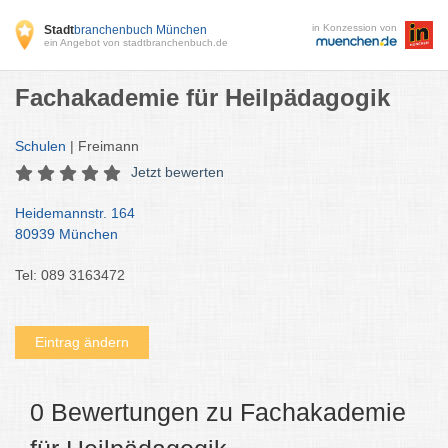
in Konzession von
Stadt
branchenbuch München
ein Angebot von stadtbranchenbuch.de
Fachakademie für Heilpädagogik
Schulen
| Freimann
Jetzt bewerten
Heidemannstr. 164
80939 München
Tel: 089 3163472
Eintrag ändern
0 Bewertungen zu Fachakademie